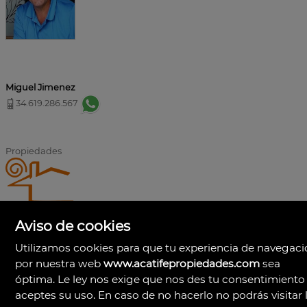
Miguel Jimenez
34.619.286.567
Propiedades
Acatife Propiedades Asesores Inmobiliarios
Aviso de cookies
https://www.acatifepropiedades.com/
+34619286567
Utilizamos cookies para que tu experiencia de navegac
por nuestra web
www.acatifepropiedades.com
sea
óptima. Le ley nos exige que nos des tu consentimiento
aceptes su uso. En caso de no hacerlo no podrás visitar 