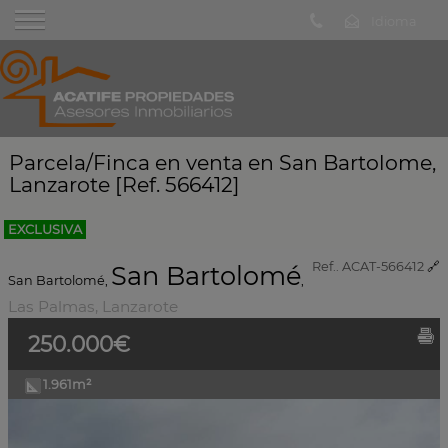
Parcela/Finca en venta en San Bartolome,
Lanzarote [Ref. 566412]
EXCLUSIVA
Ref.. ACAT-566412
🔗
San Bartolomé
San Bartolomé
,
,
Las Palmas, Lanzarote
250.000€
1.961m²